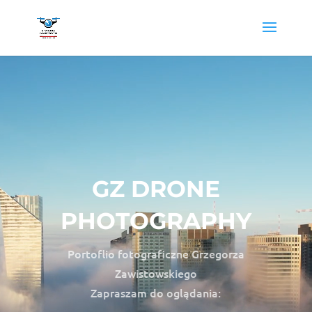
Odtwarzacz
video
GZ DRONE
PHOTOGRAPHY
Portoflio fotograficzne Grzegorza
Zawistowskiego
Zapraszam do oglądania: